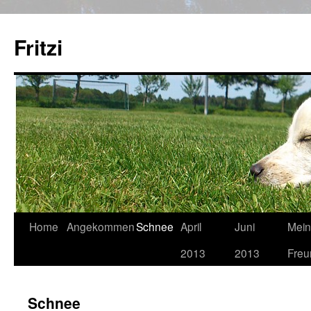
Zum
Inhalt
Fritzi
springen
Home
Angekommen
Schnee
April
Juni
Mei
2013
2013
Freu
Schnee